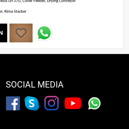
olbus LH 370, Cover Feeder, Drying Conveyor
r, Rima Stacker
N
SOCIAL MEDIA