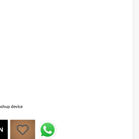
ashup device
N