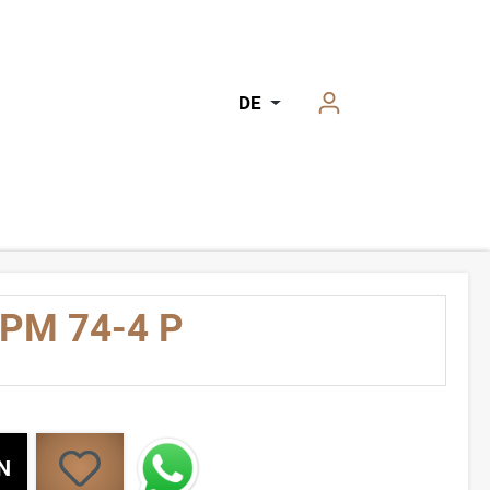
DE
 PM 74-4 P
N