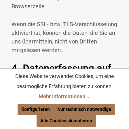
Browserzeile.
Wenn die SSL- bzw. TLS-Verschlüsselung
aktiviert ist, können die Daten, die Sie an
uns übermitteln, nicht von Dritten
mitgelesen werden.
4. Datenerfassung auf
dieser Website
Diese Website verwendet Cookies, um eine
bestmögliche Erfahrung bieten zu können.
Cookies
Mehr Informationen ...
Konfigurieren
Nur technisch notwendige
Unsere Internetseiten verwenden so
genannte „Cookies“. Cookies sind kleine
Alle Cookies akzeptieren
Datenpakete und richten auf Ihrem