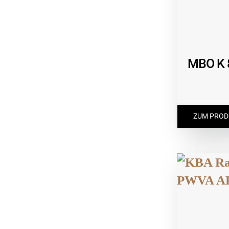
MBO K 8
ZUM PROD