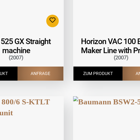
 525 GX Straight
Horizon VAC 100 
machine
Maker Line with P
(2007)
(2007)
Unit
UKT
ANFRAGE
ZUM PRODUKT
A