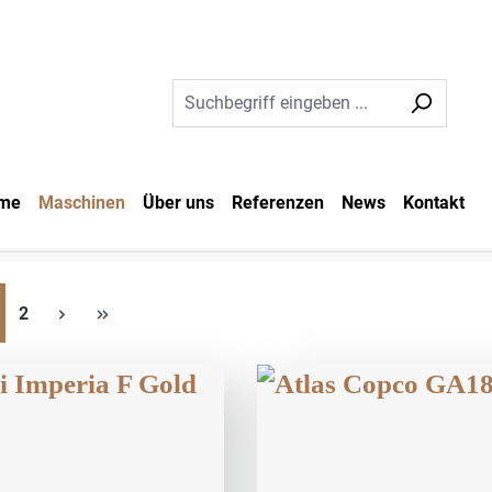
me
Maschinen
Über uns
Referenzen
News
Kontakt
ite
Seite
2