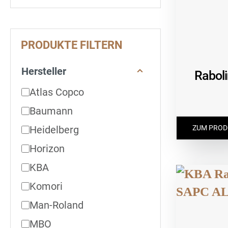
PRODUKTE FILTERN
Hersteller
Raboli
Atlas Copco
Baumann
Heidelberg
ZUM PROD
Horizon
KBA
Komori
Man-Roland
MBO