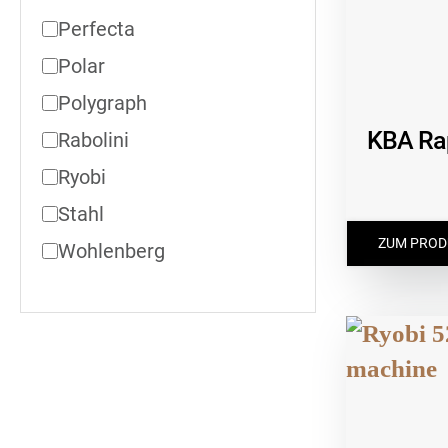
Perfecta
Polar
Polygraph
KBA Ra
Rabolini
Ryobi
Stahl
ZUM PROD
Wohlenberg