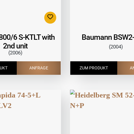
00/6 S-KTLT with
Baumann BSW2-
2nd unit
(2004)
(2006)
UKT
ANFRAGE
ZUM PRODUKT
A